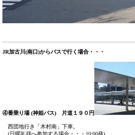
JR加古川(南口)からバスで行く場合・・・
④番乗り場 (神姫バス) 片道１９０円
西団地行き「木村南」下車。
(日曜礼拝へ参加する場合・・・10:00発)