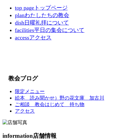
top page
トップページ
plan
わたしたちの教会
dish
日曜礼拝について
facilities
平日の集会について
access
アクセス
教会ブログ
限定メニュー
絵本 読み聞かせ）野の花文庫 加古川
ご相談 教会はじめて 持ち物
アクセス
information
店舗情報