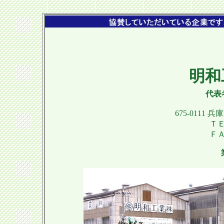
明和
代表
675-0111
ＴＥＬ
ＦＡＸ