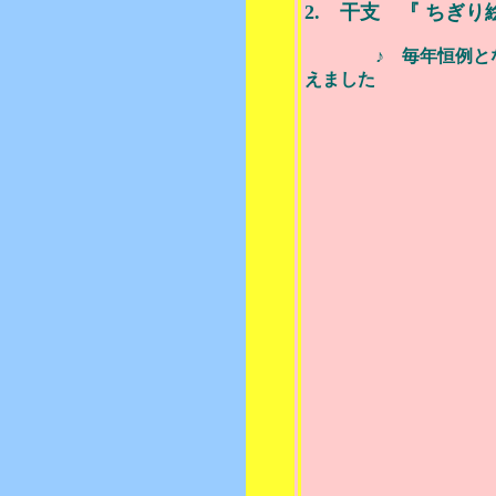
2. 干支 『 ちぎ
♪ 毎年恒例となりま
えました