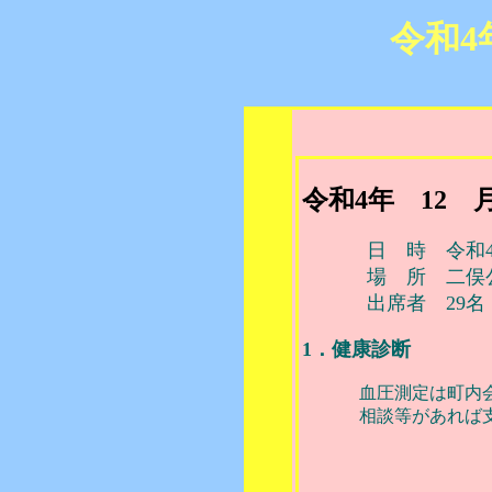
令和
令和4年 12 
日 時 令和4年 1
場 所 二俣公
出席者 29名
1．健康診断
血圧測定は町内会が
相談等があれば支援