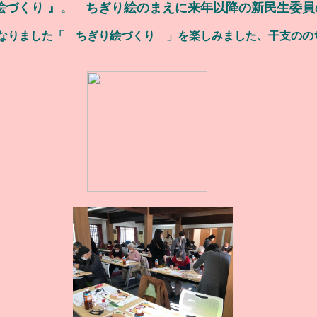
り絵づくり 』。 ちぎり絵のまえに来年以降の新民生委
した「 ちぎり絵づくり 」を楽しみました、干支ののち